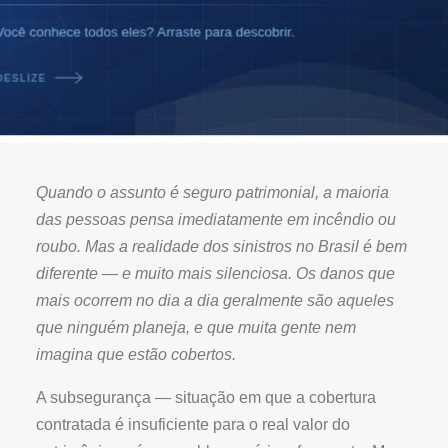
Quando o assunto é seguro patrimonial, a maioria
das pessoas pensa imediatamente em incêndio ou
roubo. Mas a realidade dos sinistros no Brasil é bem
diferente — e muito mais silenciosa. Os danos que
mais ocorrem no dia a dia geralmente são aqueles
que ninguém planeja, e que muita gente nem
imagina que estão cobertos.
A subsegurança — situação em que a cobertura
contratada é insuficiente para o real valor do