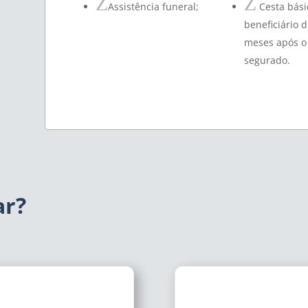
Z
Z
Assistência funeral;
Cesta bási
beneficiário 
meses após o
segurado.
ar?