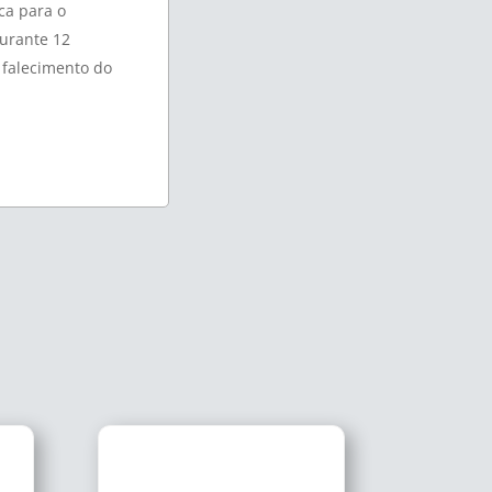
ca para o
durante 12
 falecimento do