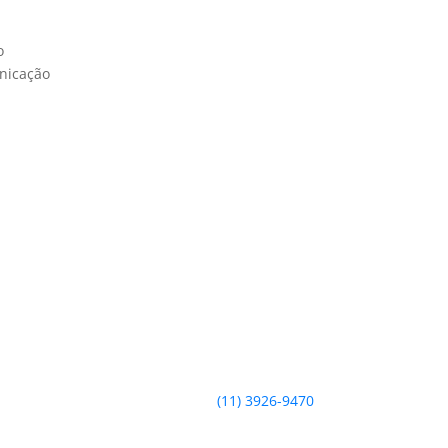
o
unicação
(11) 3926-9470