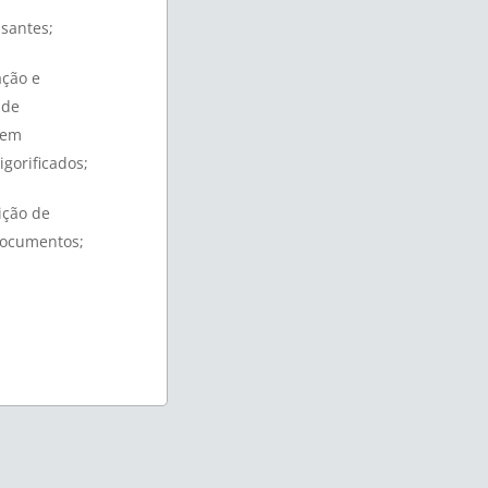
santes;
ção e
 de
 em
gorificados;
ção de
Documentos;