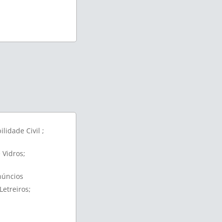
lidade Civil ;
 Vidros;
núncios
etreiros;
;