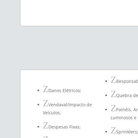
Z
Responsabi
Z
Danos Elétricos;
Z
Quebra de
Z
Vendaval/Impacto de
Z
Painéis, A
Veículos;
Luminosos e L
Z
Despesas Fixas;
Z
Sprinklers