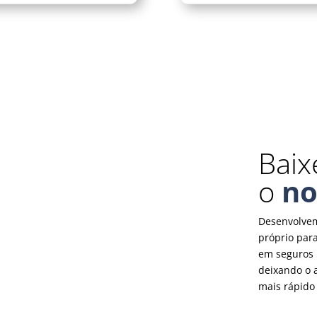
Baix
o
no
Desenvolvem
próprio para
em seguros 
deixando o 
mais rápido 