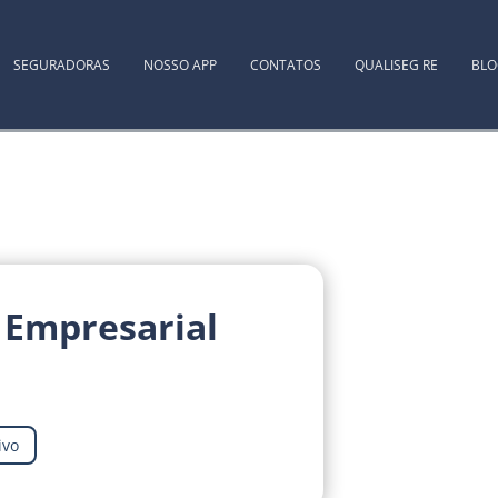
SEGURADORAS
NOSSO APP
CONTATOS
QUALISEG RE
BL
 Empresarial
ivo