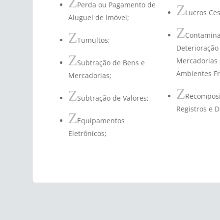
Z
Perda ou Pagamento de
Z
Lucros Ces
Aluguel de Imóvel;
Z
Z
Contamina
Tumultos;
Deterioração
Z
Mercadorias
Subtração de Bens e
Ambientes Fri
Mercadorias;
Z
Z
Recomposi
Subtração de Valores;
Registros e 
Z
Equipamentos
Eletrônicos;